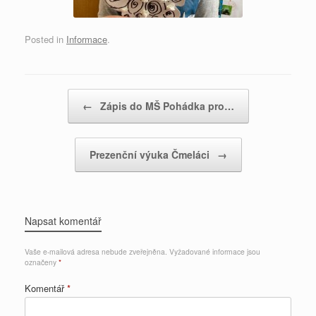
Posted in
Informace
.
Post navigation
←
Zápis do MŠ Pohádka pro…
Prezenční výuka Čmeláci
→
Napsat komentář
Vaše e-mailová adresa nebude zveřejněna.
Vyžadované informace jsou
označeny
*
Komentář
*