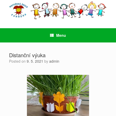
Skip
to
content
Menu
Distanční výuka
Posted on
9. 5. 2021
by
admin