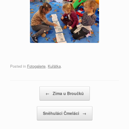
Posted in
Fotogalerie
,
Kuřátka
.
Post navigation
←
Zima u Broučků
Sněhuláci Čmeláci
→