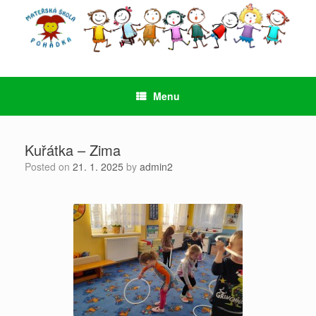
Skip
to
content
Menu
Kuřátka – Zima
Posted on
21. 1. 2025
by
admin2