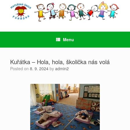
Skip
to
content
Menu
Kuřátka – Hola, hola, školička nás volá
Posted on
8. 9. 2024
by
admin2