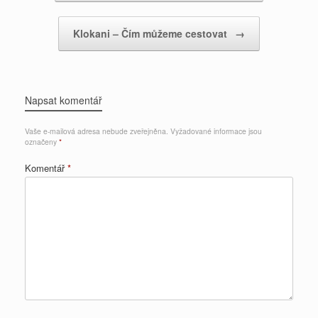
Klokani – Čím můžeme cestovat
→
Napsat komentář
Vaše e-mailová adresa nebude zveřejněna.
Vyžadované informace jsou
označeny
*
Komentář
*