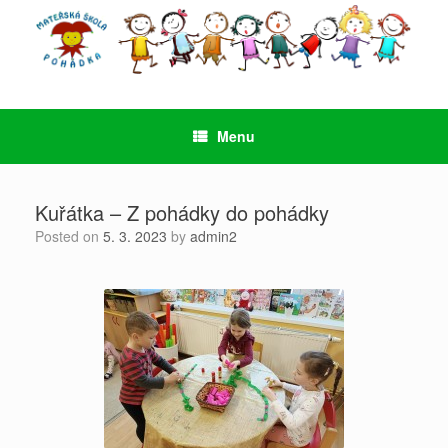
Skip
to
content
Menu
Kuřátka – Z pohádky do pohádky
Posted on
5. 3. 2023
by
admin2