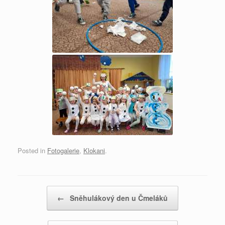
Posted in
Fotogalerie
,
Klokani
.
Post navigation
←
Sněhulákový den u Čmeláků