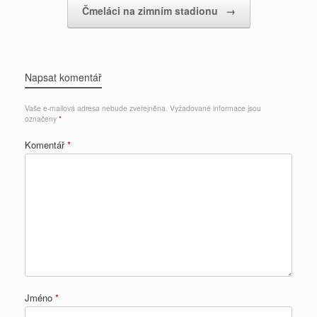
Čmeláci na zimním stadionu
→
Napsat komentář
Vaše e-mailová adresa nebude zveřejněna.
Vyžadované informace jsou
označeny
*
Komentář
*
Jméno
*