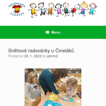
Skip
to
content
Menu
Sněhové radovánky u Čmeláků
Posted on
29. 1. 2023
by
admin2