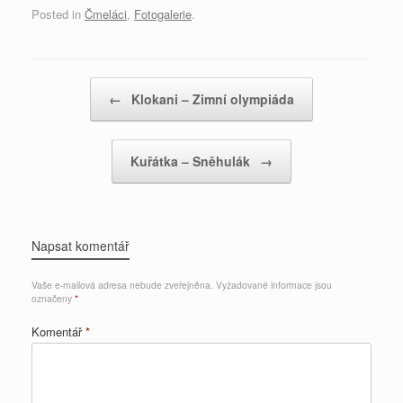
Posted in
Čmeláci
,
Fotogalerie
.
Post navigation
←
Klokani – Zimní olympiáda
Kuřátka – Sněhulák
→
Napsat komentář
Vaše e-mailová adresa nebude zveřejněna.
Vyžadované informace jsou
označeny
*
Komentář
*