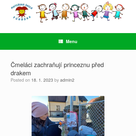
Skip
to
content
Menu
Čmeláci zachraňují princeznu před
drakem
Posted on
18. 1. 2023
by
admin2