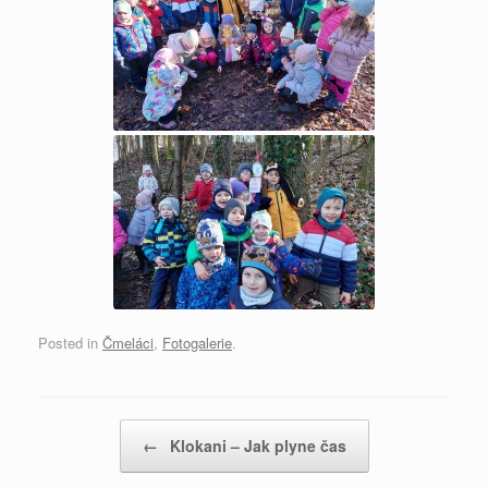
Posted in
Čmeláci
,
Fotogalerie
.
Post navigation
←
Klokani – Jak plyne čas