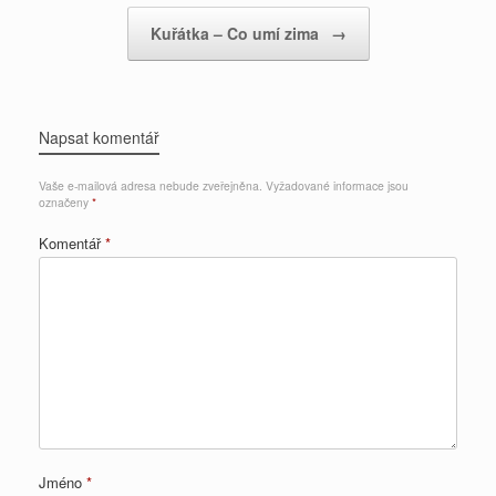
Kuřátka – Co umí zima
→
Napsat komentář
Vaše e-mailová adresa nebude zveřejněna.
Vyžadované informace jsou
označeny
*
Komentář
*
Jméno
*